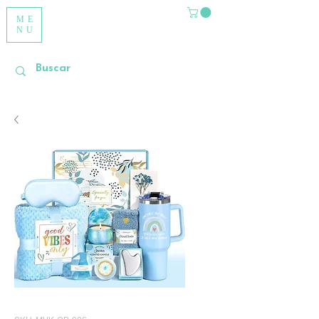
ME
NU