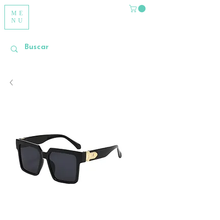
ME
NU