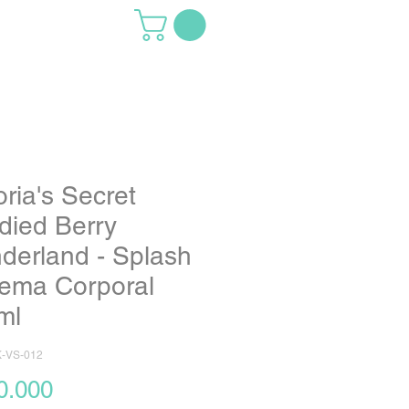
oria's Secret
died Berry
derland - Splash
rema Corporal
ml
-VS-012
Precio
0.000