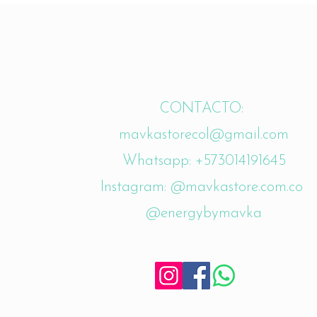
CONTACTO:
mavkastorecol@gmail.com
Whatsapp: +573014191645
Instagram: @mavkastore.com.co
@energybymavka