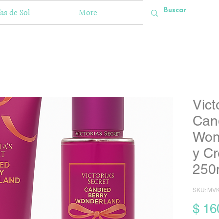
as de Sol
More
Vict
Can
Won
y C
250
SKU: MVK
$ 16