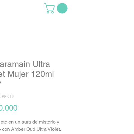
aramain Ultra
et Mujer 120ml
P
-PF-019
Precio
0.000
te en un aura de misterio y
 con Amber Oud Ultra Violet,