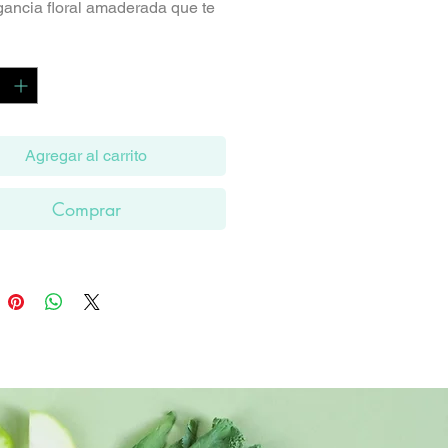
gancia floral amaderada que te
rta a un jardín encantado.
d
*
as de salida de jengibre
, rosa delicada y bergamota
te invitan a una experiencia
al única.
Agregar al carrito
orazón, nardos opulentos,
Comprar
embriagador y flores blancas te
en en un velo de sensualidad
ble.
as de fondo de roble robusto,
 terroso y almizcle cálido crean
se duradera y memorable