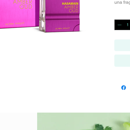
una fra
transpo
Cantida
Las not
picante
cítrica 
sensori
En el c
jazmín 
envuelv
irresisti
Las not
pachulí
una ba