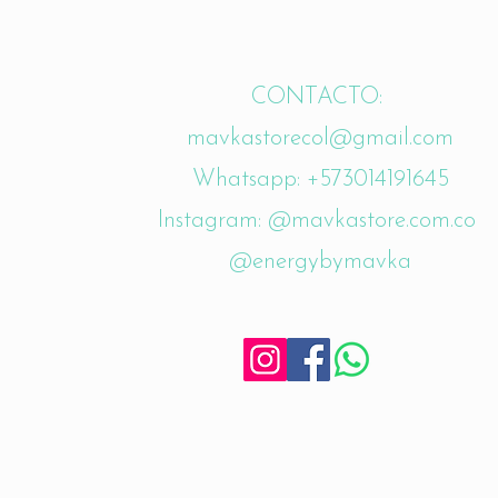
CONTACTO:
mavkastorecol@gmail.com
Whatsapp: +573014191645
Instagram: @mavkastore.com.co
@energybymavka