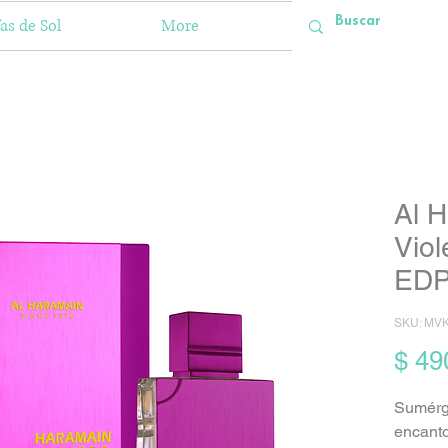
as de Sol
More
Al H
Viol
ED
SKU: MVK
$ 49
Sumérge
encanto