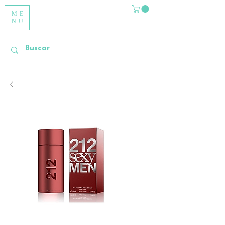
ME
NU