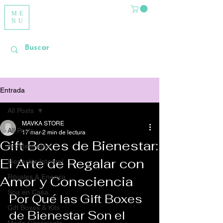
ME
NU
Entrada
All Posts
MAVKA STORE
All Posts
17 mar
2 min de lectura
Gift Boxes de Bienestar:
Aromaterapia
El Arte de Regalar con
Bienestar Integral
Rituales & Energía
Amor y Consciencia
Spa en Casa
Por Qué las Gift Boxes 
Gift Boxes & Kits
de Bienestar Son el 